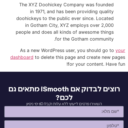
The XYZ D
in 197
doohickeys t
in Gotha
people and d
As a new W
dashboard
to d
רוצים לבדוק אם iSmooth מתאים גם
ן