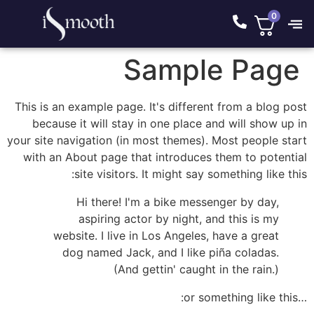
This is an example
because it wil
your site navigatio
with an About p
site vi
Hi the
aspiri
website. I
dog name