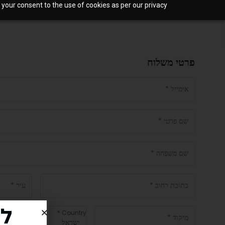
 your consent to the use of cookies as per our privacy
Payment
פרטי משלוח
processing
field
Payment
validation
field
לחצ
*
Country
ישראל