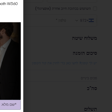
iSmooth W360 הוא לא רק מכשיר להפחתת שיער. זוהי מערכת 4 
השתמש בכתובת חיוב אחרת
(אופציונלי)
+972
משלוח שיטה
סיכום הזמנה
יש לך קופון? לחצו כאן כדי להזין את קוד הקופון
סכום ביניים
סה"כ
תשלום