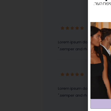
Dolore
"Lorem ipsum dolor si amet p
semper and rhoncus nec. Sit 
Stephe
"Lorem ipsum dolor si amet p
semper and rhoncus nec. Sit 