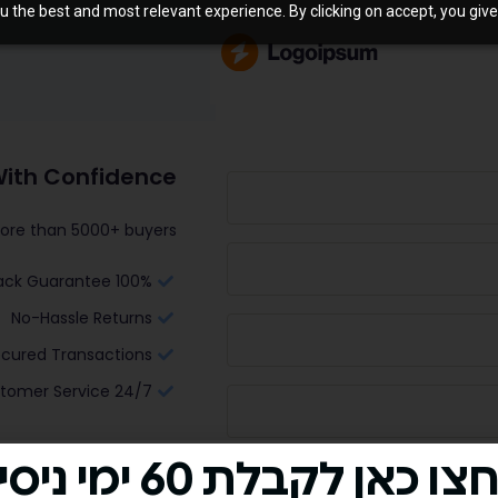
u the best and most relevant experience. By clicking on accept, you give
ith Confidence
ore than 5000+ buyers
100% Money-Back Guarantee
No-Hassle Returns
cured Transactions
24/7 Customer Service
ו כאן לקבלת 60 ימי ניסיון