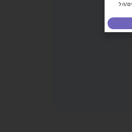
ים/ה ל